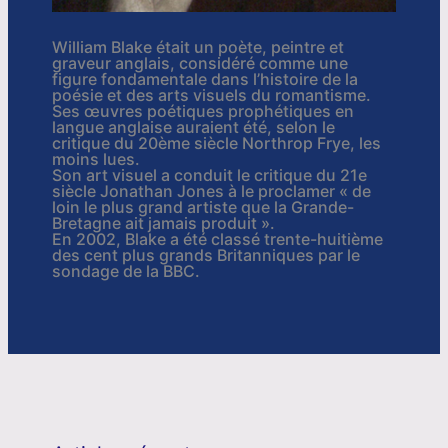
William Blake était un poète, peintre et
graveur anglais, considéré comme une
figure fondamentale dans l’histoire de la
poésie et des arts visuels du romantisme.
Ses œuvres poétiques prophétiques en
langue anglaise auraient été, selon le
critique du 20ème siècle Northrop Frye, les
moins lues.
Son art visuel a conduit le critique du 21e
siècle Jonathan Jones à le proclamer « de
loin le plus grand artiste que la Grande-
Bretagne ait jamais produit ».
En 2002, Blake a été classé trente-huitième
des cent plus grands Britanniques par le
sondage de la BBC.