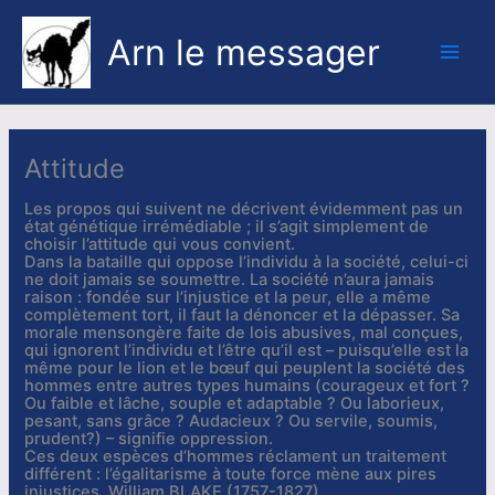
Aller
au
Arn le messager
contenu
Main
Men
Attitude
Les propos qui suivent ne décrivent évidemment pas un
état génétique irrémédiable ; il s’agit simplement de
choisir l’attitude qui vous convient.
Dans la bataille qui oppose l’individu à la société, celui-ci
ne doit jamais se soumettre. La société n’aura jamais
raison : fondée sur l’injustice et la peur, elle a même
complètement tort, il faut la dénoncer et la dépasser. Sa
morale mensongère faite de lois abusives, mal conçues,
qui ignorent l’individu et l’être qu’il est – puisqu’elle est la
même pour le lion et le bœuf qui peuplent la société des
hommes entre autres types humains (courageux et fort ?
Ou faible et lâche, souple et adaptable ? Ou laborieux,
pesant, sans grâce ? Audacieux ? Ou servile, soumis,
prudent?) – signifie oppression.
Ces deux espèces d’hommes réclament un traitement
différent : l’égalitarisme à toute force mène aux pires
injustices. William BLAKE (1757-1827)