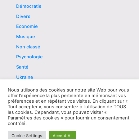
Démocratie
Divers
Economie
Musique
Non classé
Psychologie
Santé
Ukraine
Vaccins
Nous utilisons des cookies sur notre site Web pour vous
offrir l'expérience la plus pertinente en mémorisant vos
préférences et en répétant vos visites. En cliquant sur «
Tout accepter », vous consentez à l'utilisation de TOUS
les cookies. Cependant, vous pouvez visiter «
Paramètres des cookies » pour fournir un consentement
Copyright © 2026 Arn le messager | Propulsé par
Thème
contrôlé.
WordPress Astra
Cookie Settings
Accept All