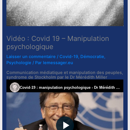
Vidéo : Covid 19 – Manipulation
psychologique
Laisser un commentaire
/
Covid-19
,
Démocratie
,
Psychologie
/ Par
lemessager.eu
Communication médiatique et manipulation des peuples,
syndrome de Stockholm par le Dr Mérédith Miller