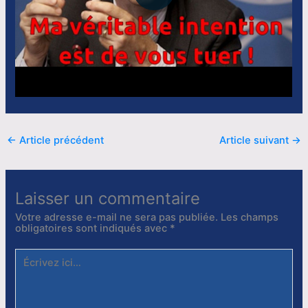
←
Article précédent
Article suivant
→
Laisser un commentaire
Votre adresse e-mail ne sera pas publiée.
Les champs
obligatoires sont indiqués avec
*
Écrivez
ici…