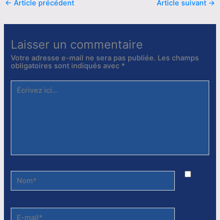
←
Article précédent
Article suivant
→
Laisser un commentaire
Votre adresse e-mail ne sera pas publiée.
Les champs
obligatoires sont indiqués avec
*
Écrivez
ici…
Nom*
E-
mail*