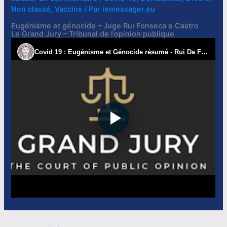
Non classé
,
Vaccins
/ Par
lemessager.eu
Eugénisme et génocide – Juge Rui Fonseca e Castro
Le Grand Jury – Tribunal de l’opinion publique