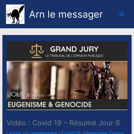
Aller
au
Arn le messager
contenu
Main
Men
Vidéo : Covid 19 – Résumé Jour 6
Laisser un commentaire
/
Covid-19
,
Démocratie
,
Divers
,