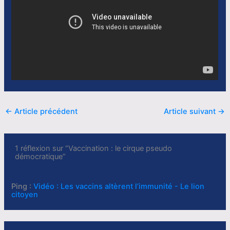
←
Article précédent
Article suivant
→
1 réflexion sur “Vaccination : le cirque pseudo
démocratique”
Ping :
Vidéo : Les vaccins altèrent l’immunité - Le lion
citoyen