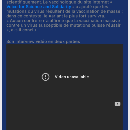
scientifiquement.
Le vaccinologue du site internet «
Voice for Science and Solidarity
» a ajouté que les
mutations du virus résultent de la vaccination de masse ;
dans ce contexte, le
v
ariant le plus fort survivra.
« Aucun confrère n’a affirmé que la vaccination massive
contre un virus susceptible de mutations puisse réussir
», a-t-il conclu.
Son interview vidéo en deux parties