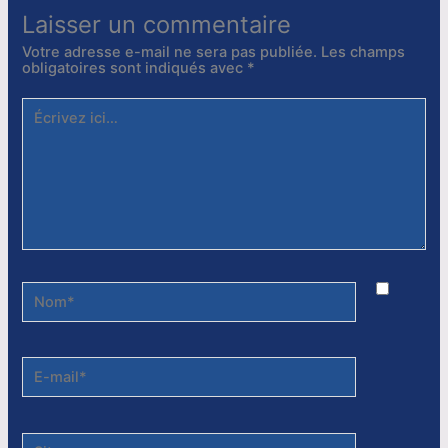
Laisser un commentaire
Votre adresse e-mail ne sera pas publiée.
Les champs
obligatoires sont indiqués avec
*
Écrivez
ici…
Nom*
E-
mail*
Site